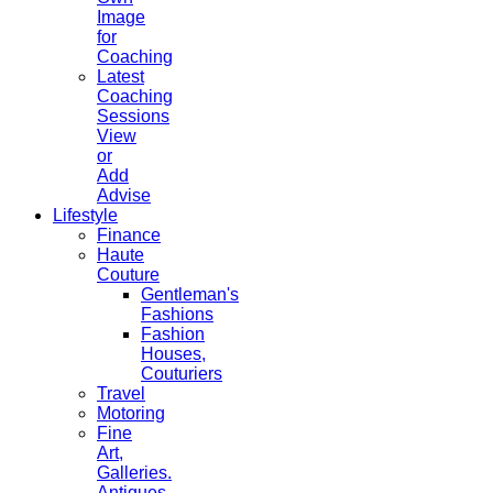
Image
for
Coaching
Latest
Coaching
Sessions
View
or
Add
Advise
Lifestyle
Finance
Haute
Couture
Gentleman's
Fashions
Fashion
Houses,
Couturiers
Travel
Motoring
Fine
Art,
Galleries.
Antiques,