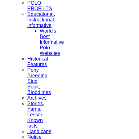
POLO
PROFILES
Educational,
Instructional,
Informative
World's
Best
Informative
Polo
Websites
Historical
Features
Pony
Breeding,
Stud
Book,
Bloodlines
Archives
Stories,
Yarns,
Lesser
Known
facts
Handicaps
Notice