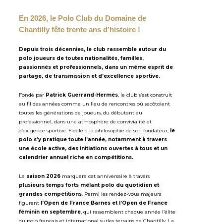
En 2026, le Polo Club du Domaine de
Chantilly fête trente ans d’histoire !
Depuis trois décennies, le club rassemble autour du
polo joueurs de toutes nationalités, familles,
passionnés et professionnels, dans un même esprit de
partage, de transmission et d’excellence sportive.
Fondé par
Patrick Guerrand-Hermès
, le club s’est construit
au fil des années comme un lieu de rencontres où secôtoient
toutes les générations de joueurs, du débutant au
professionnel, dans une atmosphère de convivialité et
d’exigence sportive. Fidèle à la philosophie de son fondateur,
le
polo s’y pratique toute l’année, notamment à travers
une école active, des initiations ouvertes à tous et un
calendrier annuel riche en compétitions.
La
saison 2026
marquera cet anniversaire à travers
plusieurs temps forts mêlant
polo du quotidien et
grandes compétitions
. Parmi les rendez-vous majeurs
figurent
l’Open de France Barnes et l’Open de France
féminin en septembre
, qui rassemblent chaque année l’élite
du polo français et international surles terrains de Chantilly. La