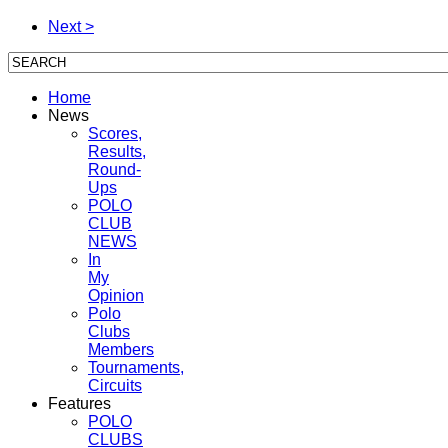
Next >
Home
News
Scores,
Results,
Round-
Ups
POLO
CLUB
NEWS
In
My
Opinion
Polo
Clubs
Members
Tournaments,
Circuits
Features
POLO
CLUBS