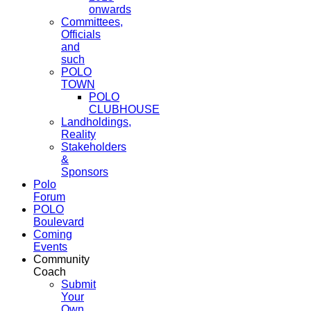
onwards
Committees,
Officials
and
such
POLO
TOWN
POLO
CLUBHOUSE
Landholdings,
Reality
Stakeholders
&
Sponsors
Polo
Forum
POLO
Boulevard
Coming
Events
Community
Coach
Submit
Your
Own