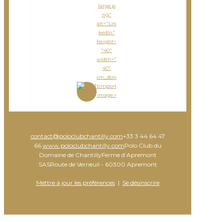
large.p
ng"
alt="Lin
kedIn"
height=
"40"
width="
40"
cm_don
timport
image>
contact@poloclubchantilly.com
+33 3 44 64 47
66
www.poloclubchantilly.com
Polo Club du
Domaine de ChantillyFerme d’Apremont
SASRoute de Verneuil - 60300 Apremont
Mettre à jour les préférences
|
Se désinscrire