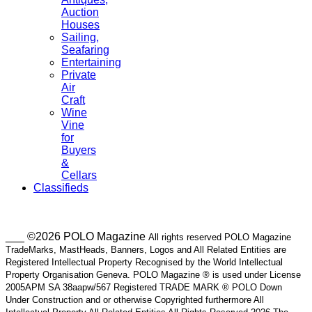
Auction
Houses
Sailing,
Seafaring
Entertaining
Private
Air
Craft
Wine
Vine
for
Buyers
&
Cellars
Classifieds
___ ©2026 POLO Magazine
All rights reserved POLO Magazine
TradeMarks, MastHeads, Banners, Logos and All Related Entities are
Registered Intellectual Property Recognised by the World Intellectual
Property Organisation Geneva. POLO Magazine ® is used under License
2005APM SA 38aapw/567 Registered TRADE MARK ® POLO Down
Under Construction and or otherwise Copyrighted furthermore All