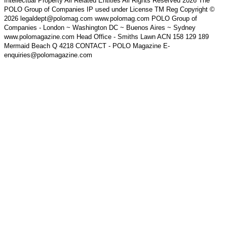
Intellectual Property All Related Entities All Rights Reserved 2026 The
POLO Group of Companies IP used under License TM Reg Copyright ©
2026 legaldept@polomag.com www.polomag.com POLO Group of
Companies - London ~ Washington DC ~ Buenos Aires ~ Sydney
www.polomagazine.com Head Office - Smiths Lawn ACN 158 129 189
Mermaid Beach Q 4218 CONTACT - POLO Magazine E-
enquiries@polomagazine.com