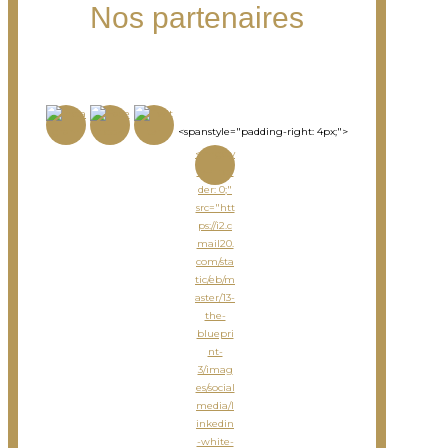
Nos partenaires
<spanstyle="padding-right: 4px;">
<imgsty
le="bor
der: 0;"
src="htt
ps://i2.c
mail20.
com/sta
tic/eb/m
aster/13-
the-
bluepri
nt-
3/imag
es/social
media/l
inkedin
-white-